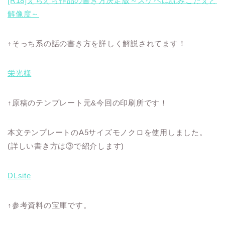
[R18]えちえち作品の書き方決定版～スケベは読みごたえと
解像度～
↑そっち系の話の書き方を詳しく解説されてます！
栄光様
↑原稿のテンプレート元&今回の印刷所です！
本文テンプレートのA5サイズモノクロを使用しました。
(詳しい書き方は③で紹介します)
DLsite
↑参考資料の宝庫です。