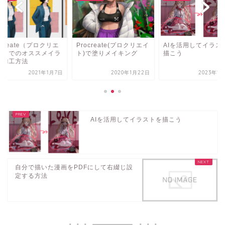
ocreate（プロクリエ
Procreate(プロクリエイ
AIを活用してイラス
ト）でのオススメイラ
ト)で塗りメイキング
描こう
ト加工方法
2021年1月7日
2020年1月22日
2023年1
AIを活用してイラストを描こう
自分で描いた漫画をPDFにして右綴じ設
定する方法