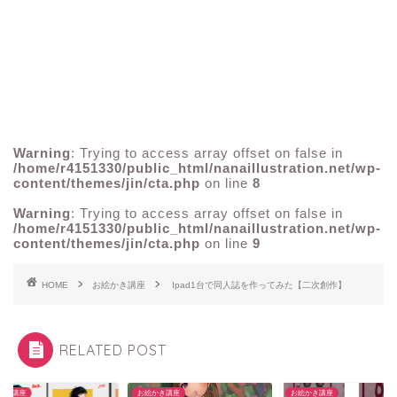
Warning
: Trying to access array offset on false in
/home/r4151330/public_html/nanaillustration.net/wp-
content/themes/jin/cta.php
on line
8
Warning
: Trying to access array offset on false in
/home/r4151330/public_html/nanaillustration.net/wp-
content/themes/jin/cta.php
on line
9
HOME
お絵かき講座
Ipad1台で同人誌を作ってみた【二次創作】
RELATED POST
かき講座
お絵かき講座
お絵かき講座