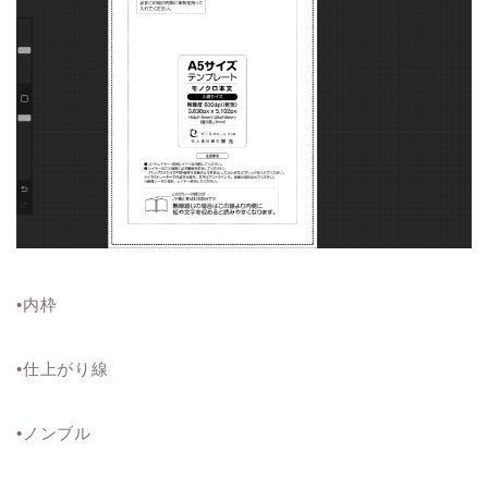
•内枠
•仕上がり線
•ノンブル