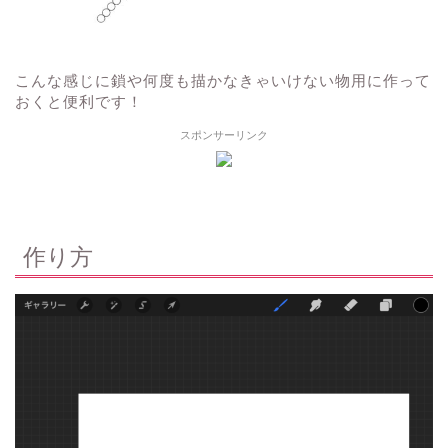
こんな感じに鎖や何度も描かなきゃいけない物用に作って
おくと便利です！
スポンサーリンク
作り方