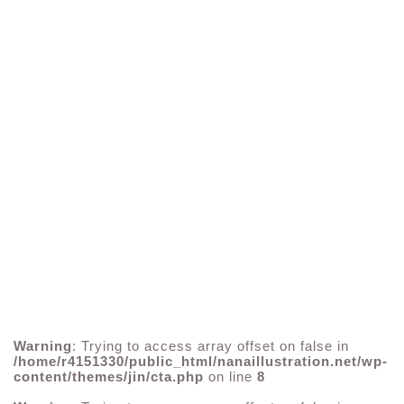
Warning
: Trying to access array offset on false in
/home/r4151330/public_html/nanaillustration.net/wp-
content/themes/jin/cta.php
on line
8