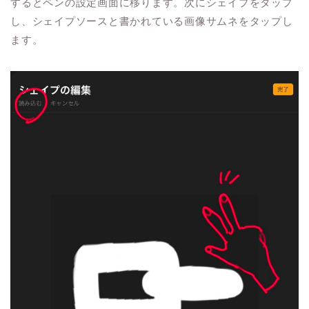
するとペンの設定画面に移ります。次にシェイプをタップ
し、シェイプソースと書かれている画像サムネをタップし
ます。