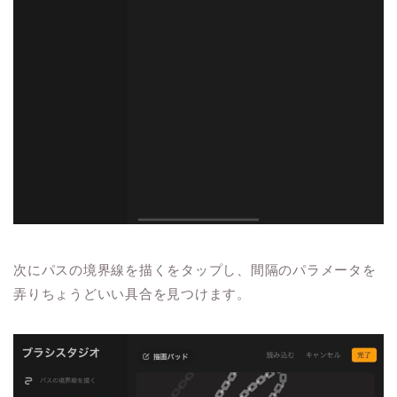
次にパスの境界線を描くをタップし、間隔のパラメータを
弄りちょうどいい具合を見つけます。