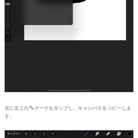
次に左上の
マークをタップし、キャンバスをコピーしま
す。