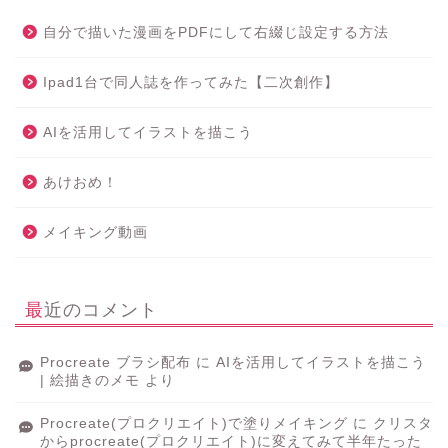
自分で描いた漫画をPDFにして右綴じ設定する方法
Ipad1台で同人誌を作ってみた【二次創作】
AIを活用してイラストを描こう
あけおめ！
メイキング動画
最近のコメント
Procreate ブラシ配布
に
AIを活用してイラストを描こう
| 絵描きのメモ
より
Procreate(プロクリエイト)で塗りメイキング
に
クリスタ
からprocreate(プロクリエイト)に変えてみて半年たった