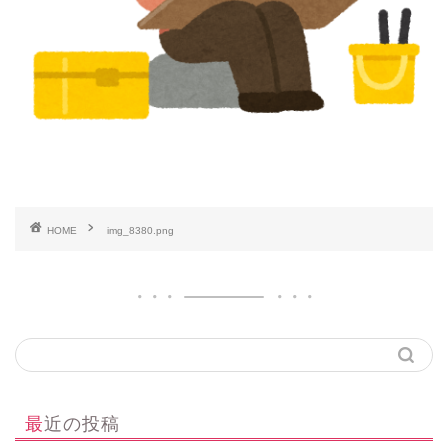
HOME
img_8380.png
最近の投稿