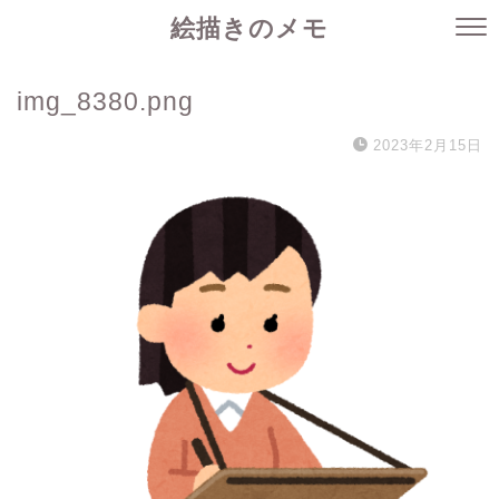
絵描きのメモ
img_8380.png
2023年2月15日