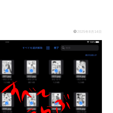
2025年8月14日