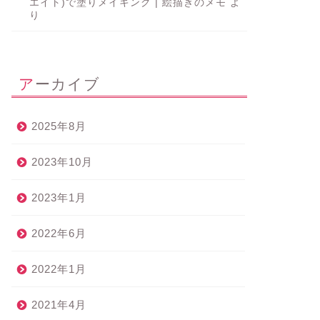
エイト)で塗りメイキング | 絵描きのメモ
よ
り
アーカイブ
2025年8月
2023年10月
2023年1月
2022年6月
2022年1月
2021年4月