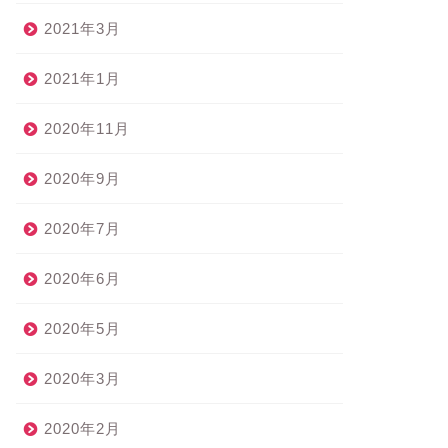
2021年3月
2021年1月
2020年11月
2020年9月
2020年7月
2020年6月
2020年5月
2020年3月
2020年2月