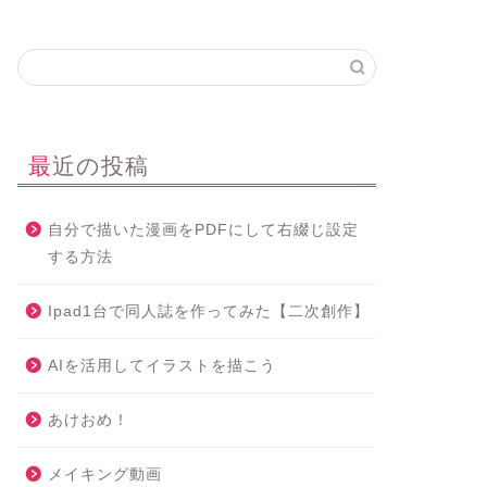
最近の投稿
自分で描いた漫画をPDFにして右綴じ設定
する方法
Ipad1台で同人誌を作ってみた【二次創作】
AIを活用してイラストを描こう
あけおめ！
メイキング動画