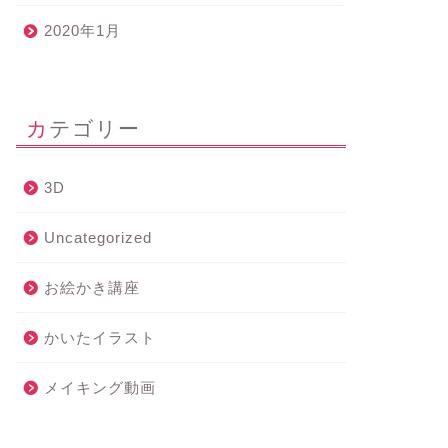
2020年1月
カテゴリー
3D
Uncategorized
お絵かき講座
かいたイラスト
メイキング動画