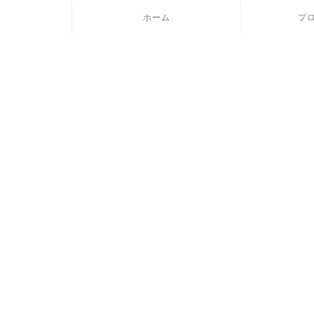
ホーム
プ