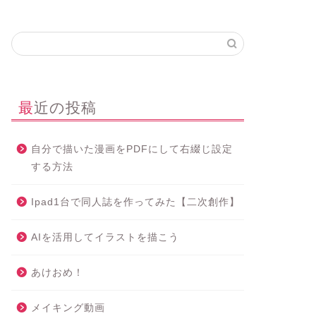
最近の投稿
自分で描いた漫画をPDFにして右綴じ設定
する方法
Ipad1台で同人誌を作ってみた【二次創作】
AIを活用してイラストを描こう
あけおめ！
メイキング動画