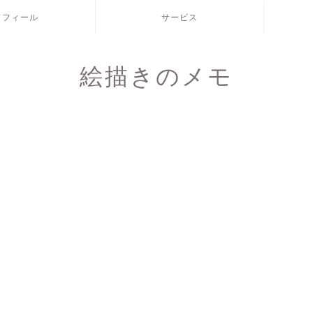
ロフィール
サービス
絵描きのメモ